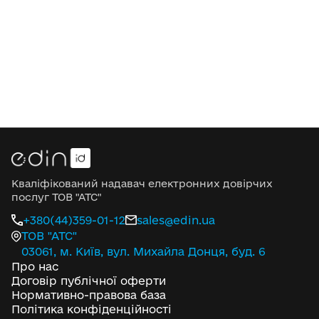
Кваліфікований надавач електронних довірчих
послуг ТОВ "АТС"
+380(44)359-01-12
sales@edin.ua
ТОВ "АТС"
03061, м. Київ, вул. Михайла Донця, буд. 6
Про нас
Договір публічної оферти
Нормативно-правова база
Політика конфіденційності