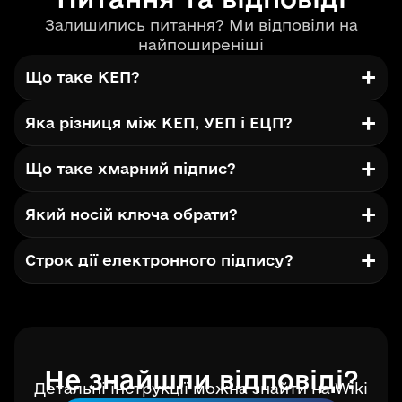
Залишились питання? Ми відповіли на
найпоширеніші
Що таке КЕП?
Яка різниця між КЕП, УЕП і ЕЦП?
Що таке хмарний підпис?
Який носій ключа обрати?
Строк дії електронного підпису?
Не знайшли відповіді?
Детальні інструкції можна знайти на Wiki