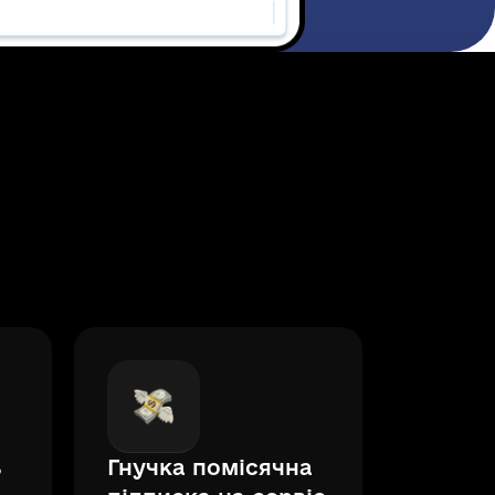
ь
Гнучка помісячна