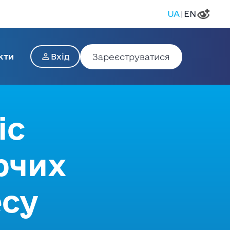
UA
EN
|
кти
Зареєструватися
Вхід
іс
рчих
есу