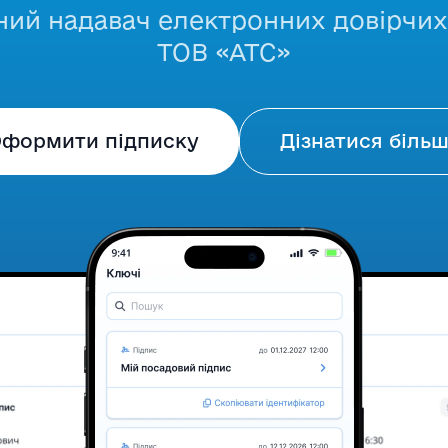
ний надавач електронних довірчих
ТОВ «АТС»
формити підписку
Дізнатися біль