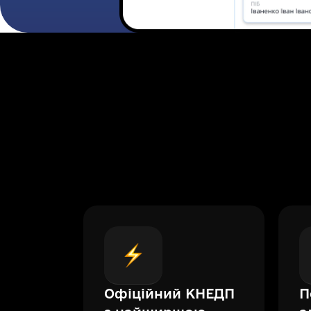
Офіційний КНЕДП
П