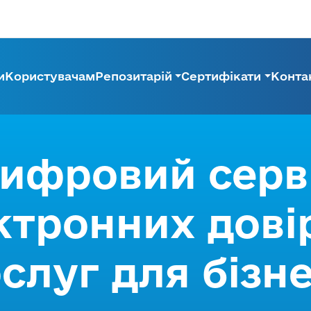
и
Користувачам
Репозитарій
Сертифікати
Конта
ифровий серв
ктронних дові
слуг для бізн