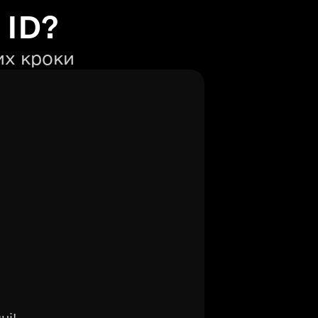
 ID?
их кроки
ні!