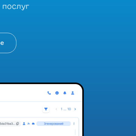
 послуг
ше