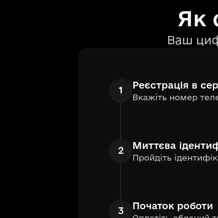
Як 
Ваш циф
Реєстрація в сер
1
Вкажіть номер теле
Миттєва ідентиф
2
Пройдіть ідентифік
Початок роботи
3
Оплатіть обраний т