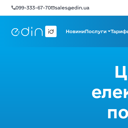
099-333-67-70
sales@edin.ua
Новини
Послуги
Тариф
Ц
еле
по