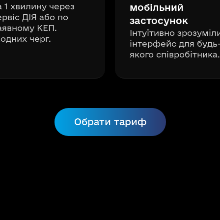
а 1 хвилину через
мобільний
ервіс ДІЯ або по
застосунок
аявному КЕП.
Інтуїтивно зрозуміл
одних черг.
інтерфейс для будь
якого співробітника.
Обрати тариф