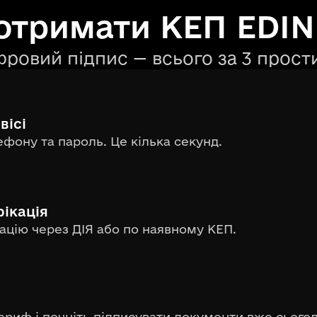
отримати КЕП EDIN
ровий підпис — всього за 3 прост
вісі
фону та пароль. Це кілька секунд.
ікація
ацію через ДІЯ або по наявному КЕП.
ариф і почніть підписувати документи вже сьогод