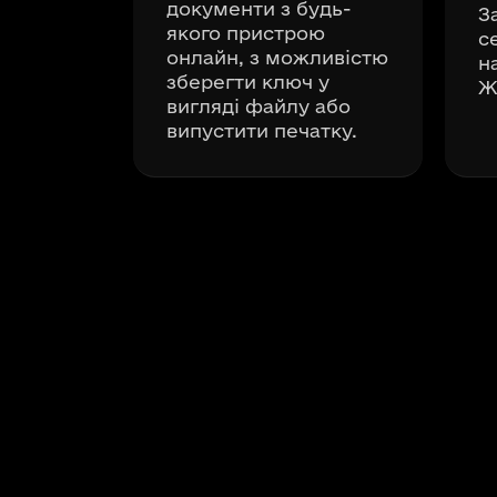
документи з будь-
З
якого пристрою
с
онлайн, з можливістю
н
зберегти ключ у
Ж
вигляді файлу або
випустити печатку.