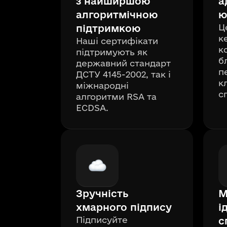
з найширшою
а
алгоритмічною
ю
Ц
підтримкою
к
Наші сертифікати
к
підтримують як
б
державний стандарт
п
ДСТУ 4145-2002, так і
к
міжнародні
с
алгоритми RSA та
ECDSA.
Зручність
М
хмарного підпису
і
Підписуйте
с