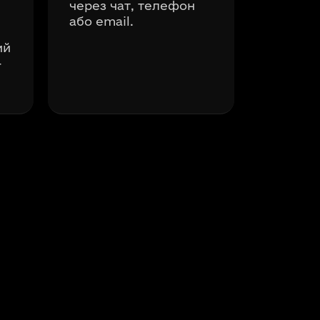
через чат, телефон
або email.
ий
-