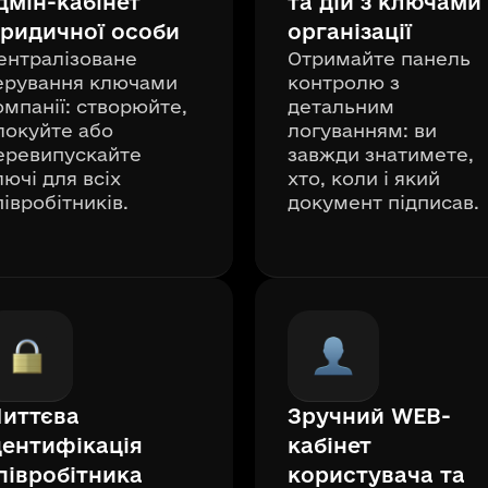
дмін-кабінет
та дій з ключами
ридичної особи
організації
ентралізоване
Отримайте панель
ерування ключами
контролю з
омпанії: створюйте,
детальним
локуйте або
логуванням: ви
еревипускайте
завжди знатимете,
лючі для всіх
хто, коли і який
півробітників.
документ підписав.
иттєва
Зручний WEB-
дентифікація
кабінет
півробітника
користувача та